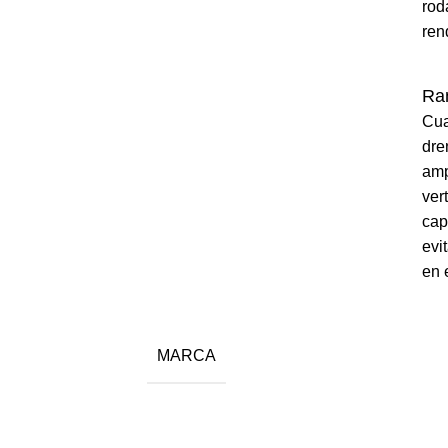
rod
ren
Ran
Cua
dre
amp
ver
cap
evi
en 
MARCA