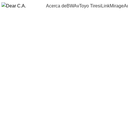
Acerca de
BWAv
Toyo Tires
iLink
Mirage
A