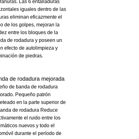
 ranuras. Las 6 entalladuras
izontales iguales dentro de las
uras eliminan eficazmente el
do de los golpes, mejoran la
idez entre los bloques de la
da de rodadura y poseen un
n efecto de autolimpieza y
minación de piedras.
nda de rodadura mejorada
eño de banda de rodadura
orado. Pequeño patrón
eteado en la parte superior de
banda de rodadura Reduce
ctivamente el ruido entre los
máticos nuevos y todo el
omóvil durante el período de