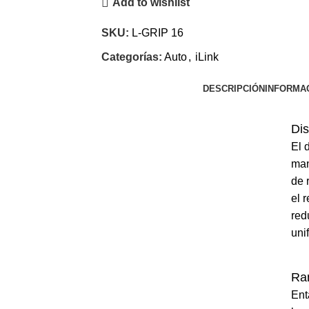
Add to wishlist
SKU:
L-GRIP 16
Categorías:
Auto
,
iLink
DESCRIPCIÓN
INFORMAC
Dis
El 
man
de 
el 
red
uni
Ran
Ent