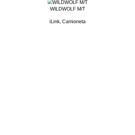
WILDWOLF M/T
iLink
,
Camioneta
Nosotros
y
Acerca de
Contacto
s
Fabricación