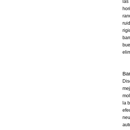
las
hor
ran
rui
rig
ban
bue
eli
Ba
Dis
mej
mol
la 
efe
neu
aut