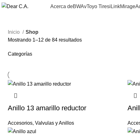
Acerca de
BWAv
Toyo Tires
iLink
Mirage
A
Inicio
Shop
Mostrando 1–12 de 84 resultados
Categorías
Anillo 13 amarillo reductor
Anil
Accesorios
,
Valvulas y Anillos
Acces