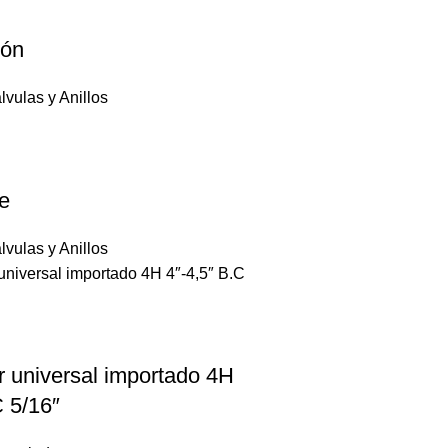
rón
lvulas y Anillos
de
lvulas y Anillos
 universal importado 4H
C 5/16″