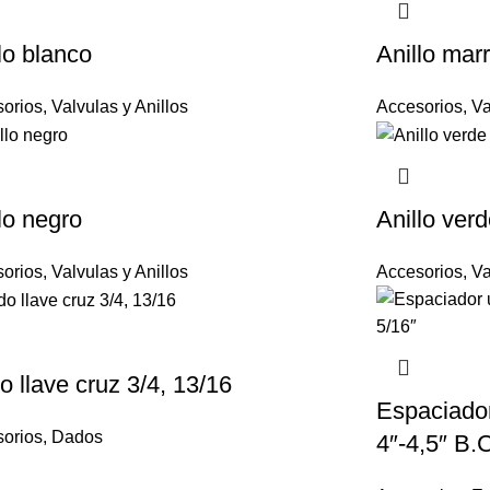
lo blanco
Anillo mar
orios
,
Valvulas y Anillos
Accesorios
,
Va
lo negro
Anillo ver
orios
,
Valvulas y Anillos
Accesorios
,
Va
 llave cruz 3/4, 13/16
Espaciador
orios
,
Dados
4″-4,5″ B.