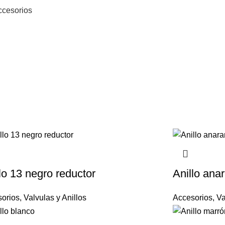
ccesorios
lo 13 negro reductor
Anillo ana
orios
,
Valvulas y Anillos
Accesorios
,
Va