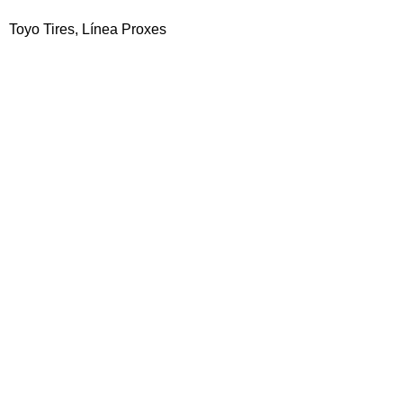
Toyo Tires
,
Línea Proxes
Ruedas
Neumáticos
Pasajero
Toyo Tires Open Countr
Series
SUV / 4×4
Toyo Tires Proxes Serie
Colecciones
iLink
Mirage
Zona Industrial Mariara
Carabobo, Venezuela
ventas@dear.com.ve