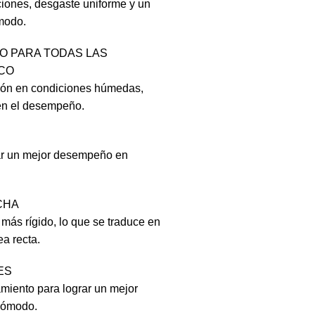
iones, desgaste uniforme y un
modo.
O PARA TODAS LAS
ICO
ción en condiciones húmedas,
en el desempeño.
rar un mejor desempeño en
CHA
más rígido, lo que se traduce en
ea recta.
ES
amiento para lograr un mejor
cómodo.