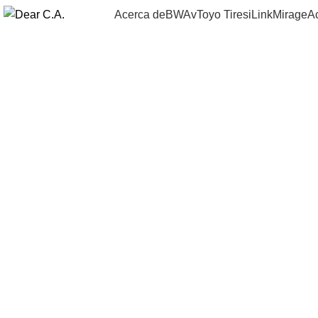
Acerca de
BWAv
Toyo Tires
iLink
Mirage
A