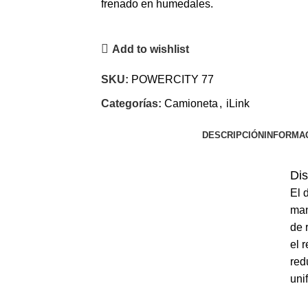
frenado en humedales.
Add to wishlist
SKU:
POWERCITY 77
Categorías:
Camioneta
,
iLink
DESCRIPCIÓN
INFORMAC
Dis
El 
man
de 
el 
red
uni