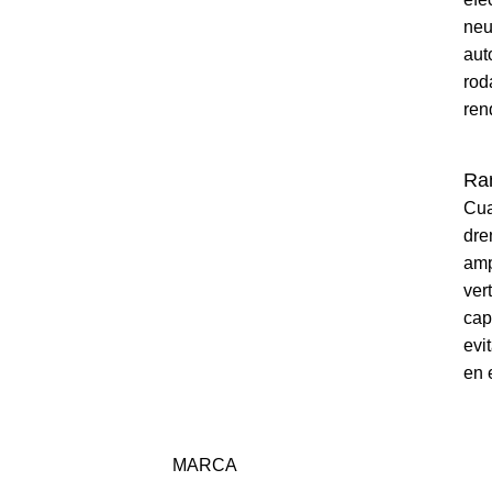
neu
aut
rod
ren
Ran
Cua
dre
amp
ver
cap
evi
en 
MARCA