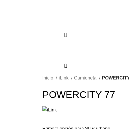
Inicio
iLink
Camioneta
POWERCITY
POWERCITY 77
Primera opción para SUV urbano