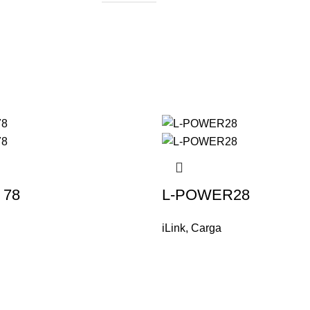
 78
L-POWER28
iLink
,
Carga