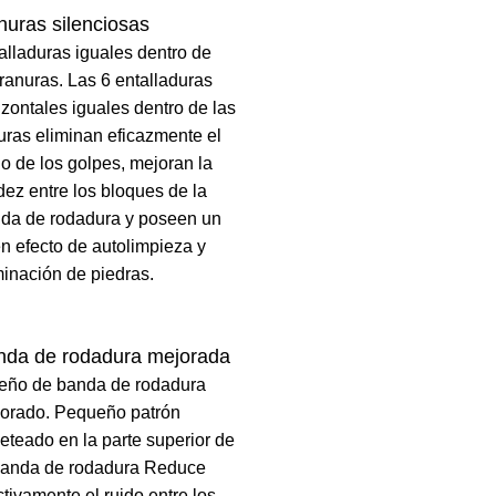
uras silenciosas
alladuras iguales dentro de
 ranuras. Las 6 entalladuras
izontales iguales dentro de las
uras eliminan eficazmente el
do de los golpes, mejoran la
idez entre los bloques de la
da de rodadura y poseen un
n efecto de autolimpieza y
minación de piedras.
nda de rodadura mejorada
eño de banda de rodadura
orado. Pequeño patrón
eteado en la parte superior de
banda de rodadura Reduce
ctivamente el ruido entre los