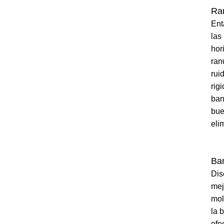
Ran
Ent
las
hor
ran
rui
rig
ban
bue
eli
Ba
Dis
mej
mol
la 
efe