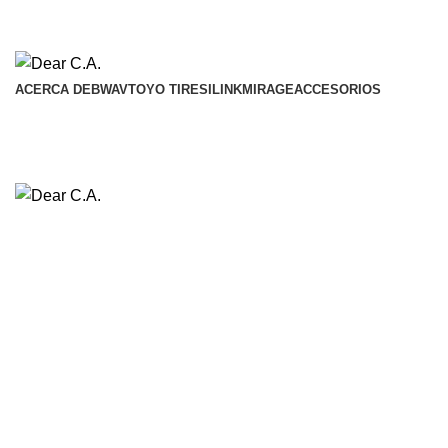
ADD ANYTHING HERE OR JUST REMOVE IT…
ACERCA DE
BWAV
TOYO TIRES
ILINK
MIRAGE
ACCESORIOS