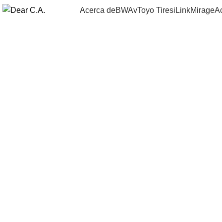
Acerca de
BWAv
Toyo Tires
iLink
Mirage
A