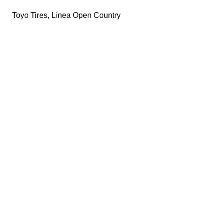
Toyo Tires
,
Línea Open Country
Ruedas
Pasajero
SUV / 4×4
Colecciones