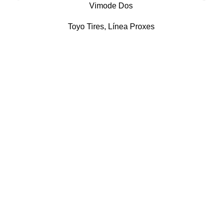
Vimode Dos
Toyo Tires
,
Línea Proxes
Ruedas
Pasajero
SUV / 4×4
Colecciones