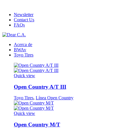
ADD ANYTHING HERE OR JUST REMOVE IT…
Newsletter
Contact Us
FAQs
Acerca de
BWAv
Toyo Tires
Quick view
Open Country A/T III
Toyo Tires
,
Línea Open Country
Quick view
Open Country M/T