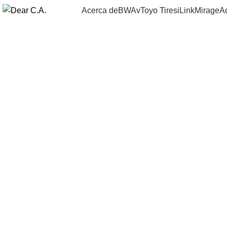
Acerca de
BWAv
Toyo Tires
iLink
Mirage
A