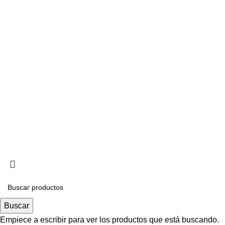
Mirage
Zona Industrial Mariara
Carabobo, Venezuela
ventas@dear.com.ve
+58-424-4185126
Pedidos Online
Distribuidores
Política de Privacidad
Aviso de Cookies
Copyr
Buscar
Empiece a escribir para ver los productos que está buscando.