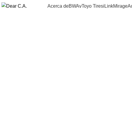
Acerca de
BWAv
Toyo Tires
iLink
Mirage
A