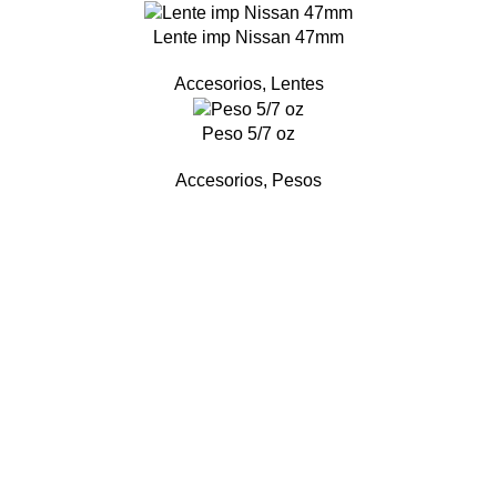
Lente imp Nissan 47mm
Accesorios
,
Lentes
Peso 5/7 oz
Accesorios
,
Pesos
Nosotros
y
Acerca de
Contacto
s
Fabricación