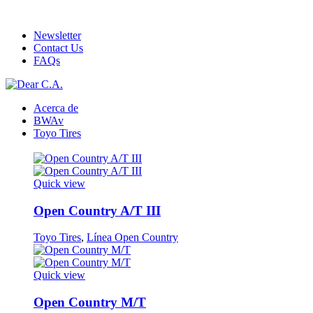
ADD ANYTHING HERE OR JUST REMOVE IT…
Newsletter
Contact Us
FAQs
Acerca de
BWAv
Toyo Tires
Quick view
Open Country A/T III
Toyo Tires
,
Línea Open Country
Quick view
Open Country M/T