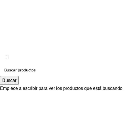
+58-424-4185126
Pedidos Online
Distribuidores
Política de Privacidad
Aviso de Cookies
Copyr
Buscar
Empiece a escribir para ver los productos que está buscando.