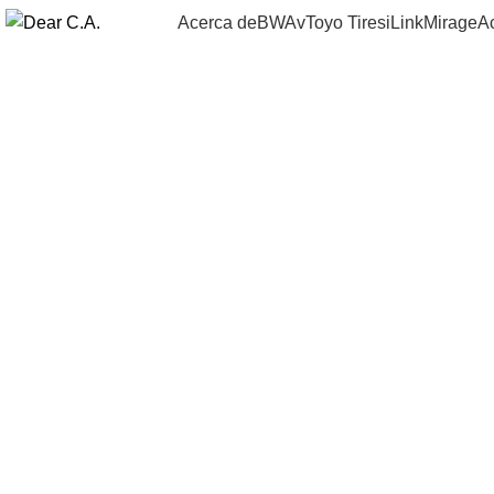
Acerca de
BWAv
Toyo Tires
iLink
Mirage
A