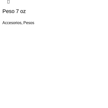
Peso 7 oz
Accesorios
,
Pesos
Ruedas
Pasajero
SUV / 4×4
Colecciones
Neumáticos
Toyo Tires Open Country Series